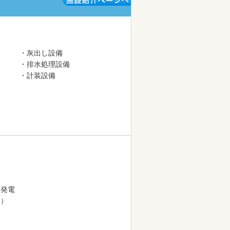
・灰出し設備
・排水処理設備
・計装設備
ー発電
力）