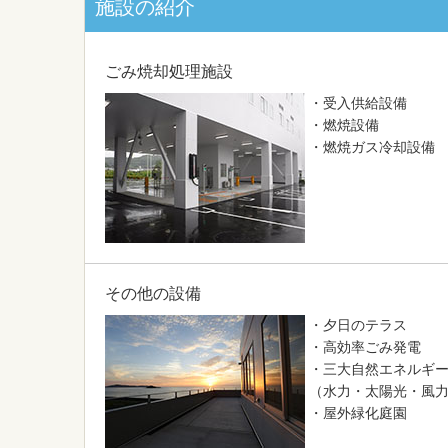
施設の紹介
ごみ焼却処理施設
・受入供給設備
・燃焼設備
・燃焼ガス冷却設備
その他の設備
・夕日のテラス
・高効率ごみ発電
・三大自然エネルギ
（水力・太陽光・風
・屋外緑化庭園